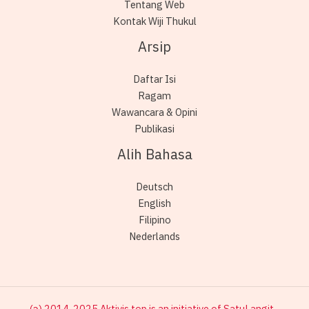
Tentang Web
Kontak Wiji Thukul
Arsip
Daftar Isi
Ragam
Wawancara & Opini
Publikasi
Alih Bahasa
Deutsch
English
Filipino
Nederlands
(ɔ) 2014-2025 Aktivis.top is an initiative of SatuLangit -