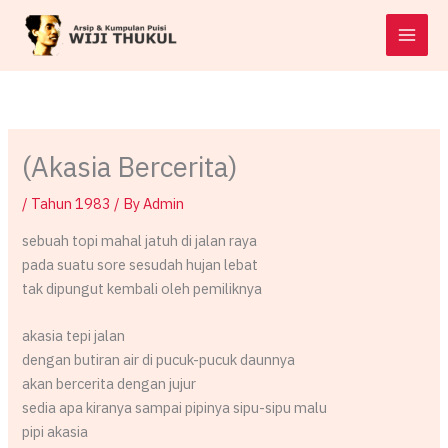
Skip
to
content
(Akasia Bercerita)
/
Tahun 1983
/ By
Admin
sebuah topi mahal jatuh di jalan raya
pada suatu sore sesudah hujan lebat
tak dipungut kembali oleh pemiliknya
akasia tepi jalan
dengan butiran air di pucuk-pucuk daunnya
akan bercerita dengan jujur
sedia apa kiranya sampai pipinya sipu-sipu malu
pipi akasia