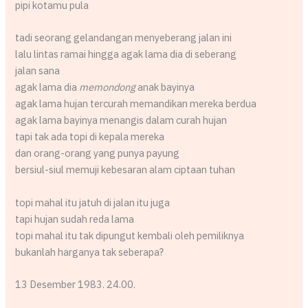
pipi kotamu pula
tadi seorang gelandangan menyeberang jalan ini
lalu lintas ramai hingga agak lama dia di seberang
jalan sana
agak lama dia
memondong
anak bayinya
agak lama hujan tercurah memandikan mereka berdua
agak lama bayinya menangis dalam curah hujan
tapi tak ada topi di kepala mereka
dan orang-orang yang punya payung
bersiul-siul memuji kebesaran alam ciptaan tuhan
topi mahal itu jatuh di jalan itu juga
tapi hujan sudah reda lama
topi mahal itu tak dipungut kembali oleh pemiliknya
bukanlah harganya tak seberapa?
13 Desember 1983. 24.00.