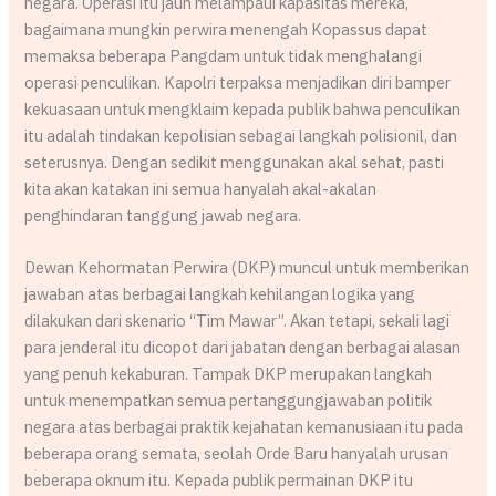
negara. Operasi itu jauh melampaui kapasitas mereka,
bagaimana mungkin perwira menengah Kopassus dapat
memaksa beberapa Pangdam untuk tidak menghalangi
operasi penculikan. Kapolri terpaksa menjadikan diri bamper
kekuasaan untuk mengklaim kepada publik bahwa penculikan
itu adalah tindakan kepolisian sebagai langkah polisionil, dan
seterusnya. Dengan sedikit menggunakan akal sehat, pasti
kita akan katakan ini semua hanyalah akal-akalan
penghindaran tanggung jawab negara.
Dewan Kehormatan Perwira (DKP) muncul untuk memberikan
jawaban atas berbagai langkah kehilangan logika yang
dilakukan dari skenario “Tim Mawar”. Akan tetapi, sekali lagi
para jenderal itu dicopot dari jabatan dengan berbagai alasan
yang penuh kekaburan. Tampak DKP merupakan langkah
untuk menempatkan semua pertanggungjawaban politik
negara atas berbagai praktik kejahatan kemanusiaan itu pada
beberapa orang semata, seolah Orde Baru hanyalah urusan
beberapa oknum itu. Kepada publik permainan DKP itu