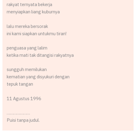
rakyat ternyata bekerja
menyiapkan liang kuburnya
lalu mereka bersorak
ini kami siapkan untukmu tiran!
penguasa yang lalim
ketika mati tak ditangisi rakyatnya
sungguh memilukan
kematian yang disyukuri dengan
tepuk tangan
11 Agustus 1996
…………………
Puisi tanpa judul.