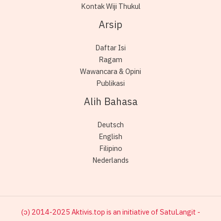
Kontak Wiji Thukul
Arsip
Daftar Isi
Ragam
Wawancara & Opini
Publikasi
Alih Bahasa
Deutsch
English
Filipino
Nederlands
(ɔ) 2014-2025 Aktivis.top is an initiative of SatuLangit -