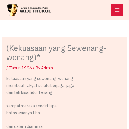
Skip
to
content
(Kekuasaan yang Sewenang-
wenang)*
/
Tahun 1996
/ By
Admin
kekuasaan yang sewenang-wenang
membuat rakyat selalu berjaga-jaga
dan tak bisa tidur tenang
sampai mereka sendiri lupa
batas usianya tiba
dan dalam diamnya