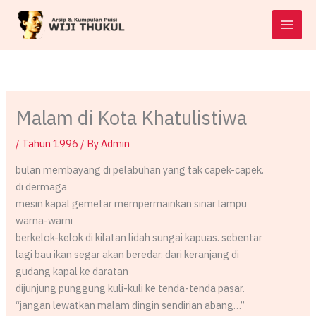
Skip
to
content
Malam di Kota Khatulistiwa
/
Tahun 1996
/ By
Admin
bulan membayang di pelabuhan yang tak capek-capek.
di dermaga
mesin kapal gemetar mempermainkan sinar lampu
warna-warni
berkelok-kelok di kilatan lidah sungai kapuas. sebentar
lagi bau ikan segar akan beredar. dari keranjang di
gudang kapal ke daratan
dijunjung punggung kuli-kuli ke tenda-tenda pasar.
“jangan lewatkan malam dingin sendirian abang…”