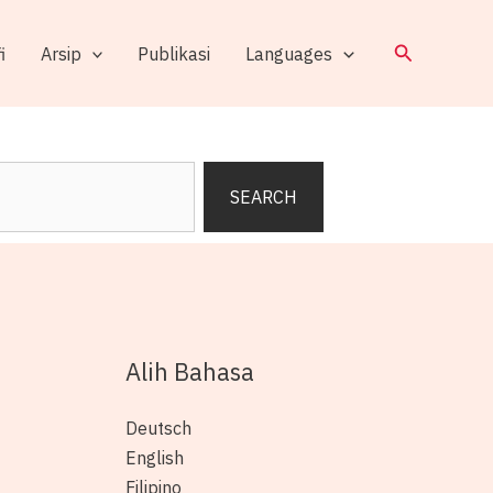
Search
i
Arsip
Publikasi
Languages
SEARCH
Alih Bahasa
Deutsch
English
Filipino