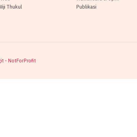
iji Thukul
Publikasi
it - NotForProfit