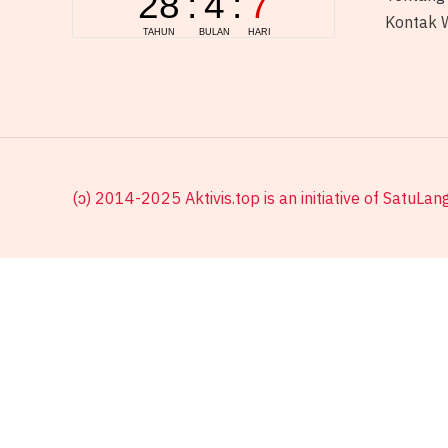
Kontak W
(ɔ) 2014-2025 Aktivis.top is an initiative of SatuLang