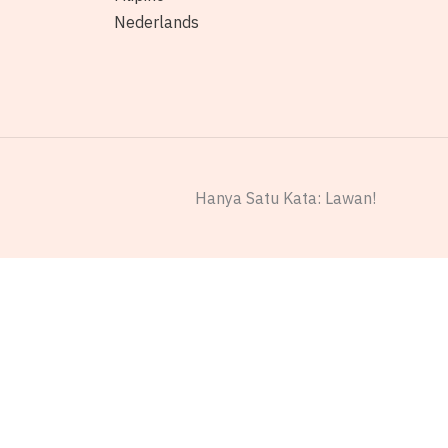
Nederlands
Hanya Satu Kata: Lawan!