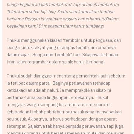
bunga Engkau adalah tembok itu/ Tapi di tubuh tembok itu
Telah kami sebar biji-biji/ Suatu saat kami akan tumbuh
bersama Dengan keyakinan: engkau harus hancur!/Dalam
keyakinan kami Di manapun tirani harus tumbang!
Thukul menggunakan kiasan ‘tembok’ untuk penguasa, dan
‘bunga’ untuk rakyat yang dirampas tanah dan rumahnya
dalam sajak “Bunga dan Tembok” tadi. Sikapnya terhadap
tirani jelas tergambar dalam sajak: harus tumbang!
Thukul sudah dianggap menentang pemerintah jauh sebelum
ia terlibat dalam partai. Baginya perlawanan terhadap
ketidakadilan adalah naluri. Ia mempraktikkan sikap ini
pertama-tama pada lingkungan terdekatnya. Thukul
mengajak warga kampung beramai-ramai memprotes
keberadaan limbah pabrik bumbu masak yang menyebarkan
bau busuk. Akibatnya, ia harus berhadapan dengan aparat
setempat. Sajaknya tak hanya bernada perlawanan, tapi juga
mengajak orang untuk bersatu melawan, mulai dari melawan