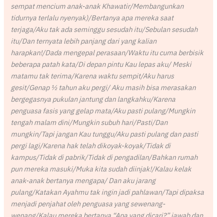
sempat mencium anak-anak Khawatir/Membangunkan
tidurnya terlalu nyenyak)/Bertanya apa mereka saat
terjaga/Aku tak ada seminggu sesudah itu/Sebulan sesudah
itu/Dan ternyata lebih panjang dari yang kalian
harapkan!/Dada mengepal perasaan/Waktu itu cuma berbisik
beberapa patah kata/Di depan pintu Kau lepas aku/ Meski
matamu tak terima/Karena waktu sempit/Aku harus
gesit/Genap ½ tahun aku pergi/ Aku masih bisa merasakan
bergegasnya pukulan jantung dan langkahku/Karena
penguasa fasis yang gelap mata/Aku pasti pulang/Mungkin
tengah malam dini/Mungkin subuh hari/Pasti/Dan
mungkin/Tapi jangan Kau tunggu/Aku pasti pulang dan pasti
pergi lagi/Karena hak telah dikoyak-koyak/Tidak di
kampus/Tidak di pabrik/Tidak di pengadilan/Bahkan rumah
pun mereka masuki/Muka kita sudah diinjak!/Kalau kelak
anak-anak bertanya mengapa/ Dan aku jarang
pulang/Katakan Ayahmu tak ingin jadi pahlawan/Tapi dipaksa
menjadi penjahat oleh penguasa yang sewenang-
wenang/Kalau mereka bertanya “Apa yang dicari?” jawab dan