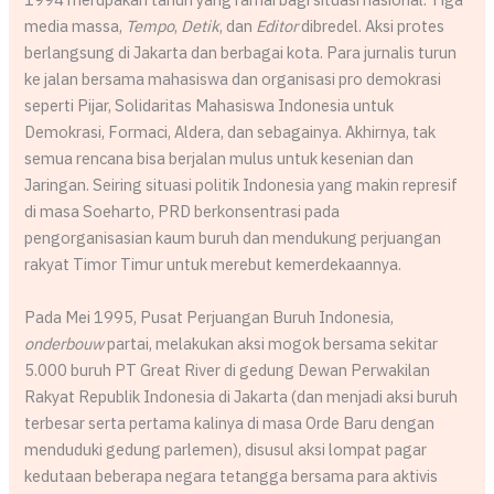
media massa,
Tempo
,
Detik
, dan
Editor
dibredel. Aksi protes
berlangsung di Jakarta dan berbagai kota. Para jurnalis turun
ke jalan bersama mahasiswa dan organisasi pro demokrasi
seperti Pijar, Solidaritas Mahasiswa Indonesia untuk
Demokrasi, Formaci, Aldera, dan sebagainya. Akhirnya, tak
semua rencana bisa berjalan mulus untuk kesenian dan
Jaringan. Seiring situasi politik Indonesia yang makin represif
di masa Soeharto, PRD berkonsentrasi pada
pengorganisasian kaum buruh dan mendukung perjuangan
rakyat Timor Timur untuk merebut kemerdekaannya.
Pada Mei 1995, Pusat Perjuangan Buruh Indonesia,
onderbouw
partai, melakukan aksi mogok bersama sekitar
5.000 buruh PT Great River di gedung Dewan Perwakilan
Rakyat Republik Indonesia di Jakarta (dan menjadi aksi buruh
terbesar serta pertama kalinya di masa Orde Baru dengan
menduduki gedung parlemen), disusul aksi lompat pagar
kedutaan beberapa negara tetangga bersama para aktivis