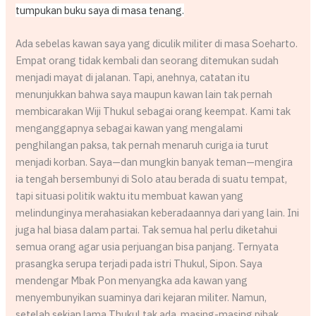
tumpukan buku saya di masa tenang.
Ada sebelas kawan saya yang diculik militer di masa Soeharto.
Empat orang tidak kembali dan seorang ditemukan sudah
menjadi mayat di jalanan. Tapi, anehnya, catatan itu
menunjukkan bahwa saya maupun kawan lain tak pernah
membicarakan Wiji Thukul sebagai orang keempat. Kami tak
menganggapnya sebagai kawan yang mengalami
penghilangan paksa, tak pernah menaruh curiga ia turut
menjadi korban. Saya—dan mungkin banyak teman—mengira
ia tengah bersembunyi di Solo atau berada di suatu tempat,
tapi situasi politik waktu itu membuat kawan yang
melindunginya merahasiakan keberadaannya dari yang lain. Ini
juga hal biasa dalam partai. Tak semua hal perlu diketahui
semua orang agar usia perjuangan bisa panjang. Ternyata
prasangka serupa terjadi pada istri Thukul, Sipon. Saya
mendengar Mbak Pon menyangka ada kawan yang
menyembunyikan suaminya dari kejaran militer. Namun,
setelah sekian lama Thukul tak ada, masing-masing pihak