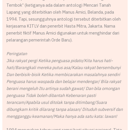
Tembok” (ketiganya ada dalam antologi Mencari Tanah
Lapang yang diterbitkan oleh Manus Amici, Belanda, pada
1994. Tapi, sesungguhnya antologi tersebut diterbitkan oleh
kerjasama KITLV dan penerbit Hasta Mitra, Jakarta. Nama
penerbit fiktif Manus Amici digunakan untuk menghindar dari
pelarangan pemerintah Orde Baru).
Peringatan
Jika rakyat pergi Ketika penguasa pidato/Kita harus hati-
hati/Barangkali mereka putus asa/Kalau rakyat bersembunyi
Dan berbisik-bisik Ketika membicarakan masalahnya sendiri
Penguasa harus waspada dan belajar mendengar/ Bila rakyat
berani mengeluh Itu artinya sudah gawat/ Dan bila omongan
penguasa Tidak boleh dibantah Kebenaran pasti
terancam/Apabila usul ditolak tanpa ditimbang/Suara
dibungkam kritik dilarang tanpa alasan/ Dituduh subversif dan
mengganggu keamanan/Maka hanya ada satu kata: lawan!
1994 merupakan tahun yang ramai bagi situasi nasional. Tiga