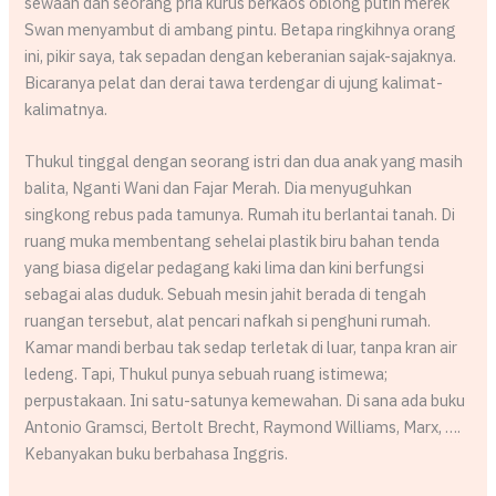
sewaan dan seorang pria kurus berkaos oblong putih merek
Swan menyambut di ambang pintu. Betapa ringkihnya orang
ini, pikir saya, tak sepadan dengan keberanian sajak-sajaknya.
Bicaranya pelat dan derai tawa terdengar di ujung kalimat-
kalimatnya.
Thukul tinggal dengan seorang istri dan dua anak yang masih
balita, Nganti Wani dan Fajar Merah. Dia menyuguhkan
singkong rebus pada tamunya. Rumah itu berlantai tanah. Di
ruang muka membentang sehelai plastik biru bahan tenda
yang biasa digelar pedagang kaki lima dan kini berfungsi
sebagai alas duduk. Sebuah mesin jahit berada di tengah
ruangan tersebut, alat pencari nafkah si penghuni rumah.
Kamar mandi berbau tak sedap terletak di luar, tanpa kran air
ledeng. Tapi, Thukul punya sebuah ruang istimewa;
perpustakaan. Ini satu-satunya kemewahan. Di sana ada buku
Antonio Gramsci, Bertolt Brecht, Raymond Williams, Marx, ….
Kebanyakan buku berbahasa Inggris.