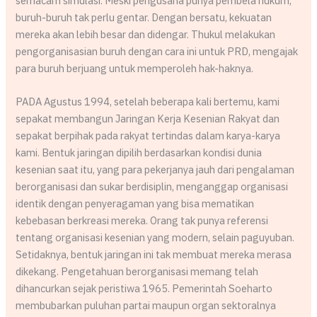
semacam simulasi. Meski pengusaha punya pembela hukum,
buruh-buruh tak perlu gentar. Dengan bersatu, kekuatan
mereka akan lebih besar dan didengar. Thukul melakukan
pengorganisasian buruh dengan cara ini untuk PRD, mengajak
para buruh berjuang untuk memperoleh hak-haknya.
PADA Agustus 1994, setelah beberapa kali bertemu, kami
sepakat membangun Jaringan Kerja Kesenian Rakyat dan
sepakat berpihak pada rakyat tertindas dalam karya-karya
kami. Bentuk jaringan dipilih berdasarkan kondisi dunia
kesenian saat itu, yang para pekerjanya jauh dari pengalaman
berorganisasi dan sukar berdisiplin, menganggap organisasi
identik dengan penyeragaman yang bisa mematikan
kebebasan berkreasi mereka. Orang tak punya referensi
tentang organisasi kesenian yang modern, selain paguyuban.
Setidaknya, bentuk jaringan ini tak membuat mereka merasa
dikekang. Pengetahuan berorganisasi memang telah
dihancurkan sejak peristiwa 1965. Pemerintah Soeharto
membubarkan puluhan partai maupun organ sektoralnya