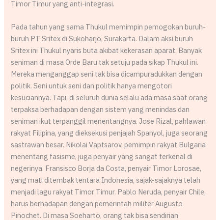
Timor Timur yang anti-integrasi.
Pada tahun yang sama Thukul memimpin pemogokan buruh-
buruh PT Sritex di Sukoharjo, Surakarta. Dalam aksi buruh
Sritex ini Thukul nyaris buta akibat kekerasan aparat. Banyak
seniman di masa Orde Baru tak setuju pada sikap Thukul ini.
Mereka menganggap seni tak bisa dicampuradukkan dengan
politik. Seni untuk seni dan politik hanya mengotori
kesuciannya. Tapi, di seluruh dunia selalu ada masa saat orang
terpaksa berhadapan dengan sistem yang menindas dan
seniman ikut terpanggil menentangnya. Jose Rizal, pahlawan
rakyat Filipina, yang dieksekusi penjajah Spanyol, juga seorang
sastrawan besar. Nikolai Vaptsarov, pemimpin rakyat Bulgaria
menentang fasisme, juga penyair yang sangat terkenal di
negerinya. Fransisco Borja da Costa, penyair Timor Lorosae,
yang mati ditembak tentara Indonesia, sajak-sajaknya telah
menjadi lagu rakyat Timor Timur. Pablo Neruda, penyair Chile,
harus berhadapan dengan pemerintah militer Augusto
Pinochet. Di masa Soeharto, orang tak bisa sendirian