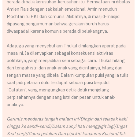
berada di balik kerusuhan-kerusuhan itu. Pernyataan ini dibalas
Amien Rais dengan tak kalah emosional. Amin menuduh
Mochtar itu PKI dan komunis. Akibatnya, di masjid-masjid
dipasang pengumuman bahwa gerakan buruh harus
diwaspadai, karena komunis berada di belakangnya.
Ada juga yang menyebutkan Thukul dihilangkan aparat pada
masa ini. Ia dilenyapkan sebagai konsekuensi aktivitas
politiknya, yang menjadikan seni sebagai cara. Thukul hilang
dari tengah istri dan anak-anak yang dicintainya, hilang dari
tengah massa yang dibela. Dalam kumpulan puisi yang ia tulis
saat jadi pelarian dulu terdapat sebuah puisi berjudul
“Catatan”, yang mengungkap detik-detik menjelang
perpisahannya dengan sang istri dan pesan untuk anak-
anaknya.
Gerimis menderas tengah malam ini/Dingin dari telapak kaki
hingga ke sendi-sendi/Dalam sunyi hati menggigit lagi/Ingat
Saat pergi/Cuma pelukan Dan pipi kiri kananmu Kucium/Tak