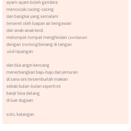
ayam-ayam boleh gembira
mencucuki cacing-cacing
dan bangkai yang semalam
terseret oleh luapan air bengawan
dan anak-anak kecil
melompat-lompat menghindari
comberan
dengan
trontong
benang di tangan
uluk
layangan
dan bila angin kencang
menerbangkan baju-baju dari jemuran
di sana sini tersemburlah makian
sebab bulan-bulan seperti ini
banjir bisa datang
di luar dugaan
solo, kalangan