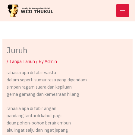
Skip
to
content
Juruh
/
Tanpa Tahun
/ By
Admin
rahasia apa di tabir waktu
dalam seperti sumur rasa yang dipendam
simpan ragam suara dan kepiluan
gema gamang dan kemesraan hilang
rahasia apa di tabir angan
pandang lantai di kabut pagi
daun pohon-pohon berair embun
aku ingat salju dan ingat jepang