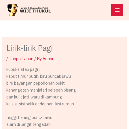
Skip
to
content
Lirik-lirik Pagi
/
Tanpa Tahun
/ By
Admin
kubuka atap pagi :
kabut timur putih, biru puncak lawu
biru bayangan pepohonan bukit
kehangatan menjalari pelepah pisang
dan kulit jati, waru di kampung
ke sisi-sisi balik dedaunan, kisi rumah
tinggi hening punck lawu
alam di langit tengadah