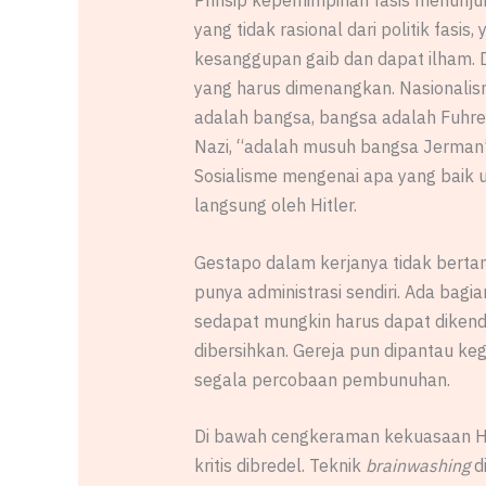
Prinsip kepemimpinan fasis menunju
yang tidak rasional dari politik fa
kesanggupan gaib dan dapat ilham. 
yang harus dimenangkan. Nasionalis
adalah bangsa, bangsa adalah Fuhre
Nazi, “adalah musuh bangsa Jerman”
Sosialisme mengenai apa yang baik u
langsung oleh Hitler.
Gestapo dalam kerjanya tidak berta
punya administrasi sendiri. Ada bagia
sedapat mungkin harus dapat dikenda
dibersihkan. Gereja pun dipantau k
segala percobaan pembunuhan.
Di bawah cengkeraman kekuasaan Hit
kritis dibredel. Teknik
brainwashing
d