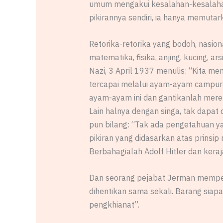
umum mengakui kesalahan-kesalahan 
pikirannya sendiri, ia hanya memuta
Retorika-retorika yang bodoh, nasio
matematika, fisika, anjing, kucing, a
Nazi, 3 April 1937 menulis: “Kita me
tercapai melalui ayam-ayam campuran
ayam-ayam ini dan gantikanlah merek
Lain halnya dengan singa, tak dapat 
pun bilang: “Tak ada pengetahuan y
pikiran yang didasarkan atas prinsip
Berbahagialah Adolf Hitler dan kera
Dan seorang pejabat Jerman memper
dihentikan sama sekali. Barang siap
pengkhianat”.