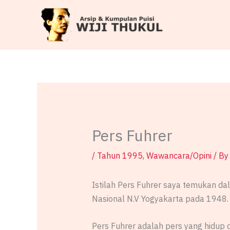
Skip
to
content
Pers Fuhrer
/
Tahun 1995
,
Wawancara/Opini
/ B
Istilah Pers Fuhrer saya temukan da
Nasional N.V Yogyakarta pada 1948.
Pers Fuhrer adalah pers yang hidup d