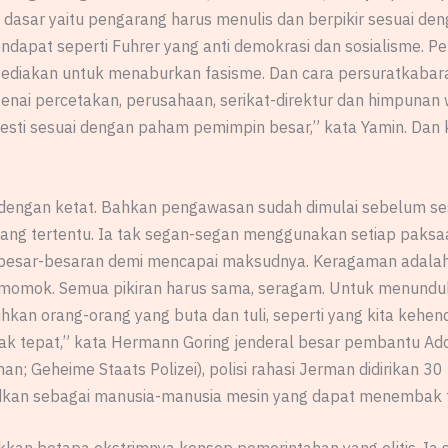
an dasar yaitu pengarang harus menulis dan berpikir sesuai d
at seperti Fuhrer yang anti demokrasi dan sosialisme. Pers
diakan untuk menaburkan fasisme. Dan cara persuratkabara
ai percetakan, perusahaan, serikat-direktur dan himpunan 
esti sesuai dengan paham pemimpin besar,” kata Yamin. Dan 
asi dengan ketat. Bahkan pengawasan sudah dimulai sebelum se
ang tertentu. Ia tak segan-segan menggunakan setiap paksa
esar-besaran demi mencapai maksudnya. Keragaman adalah
h momok. Semua pikiran harus sama, seragam. Untuk menundu
kan orang-orang yang buta dan tuli, seperti yang kita kehe
epat,” kata Hermann Goring jenderal besar pembantu Adolf H
n; Geheime Staats Polizei), polisi rahasi Jerman didirikan 30
udkan sebagai manusia-manusia mesin yang dapat menembak t