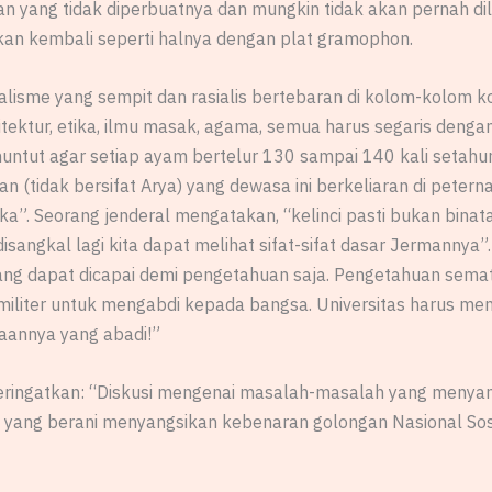
yang tidak diperbuatnya dan mungkin tidak akan pernah dil
rkan kembali seperti halnya dengan plat gramophon.
nalisme yang sempit dan rasialis bertebaran di kolom-kolom k
rsitektur, etika, ilmu masak, agama, semua harus segaris dengan
nuntut agar setiap ayam bertelur 130 sampai 140 kali setahun
 (tidak bersifat Arya) yang dewasa ini berkeliaran di pete
a”. Seorang jenderal mengatakan, “kelinci pasti bukan binat
disangkal lagi kita dapat melihat sifat-sifat dasar Jermannya”
ang dapat dicapai demi pengetahuan saja. Pengetahuan sema
 militer untuk mengabdi kepada bangsa. Universitas harus menj
jaannya yang abadi!”
ingatkan: “Diskusi mengenai masalah-masalah yang menyang
a yang berani menyangsikan kebenaran golongan Nasional Sos