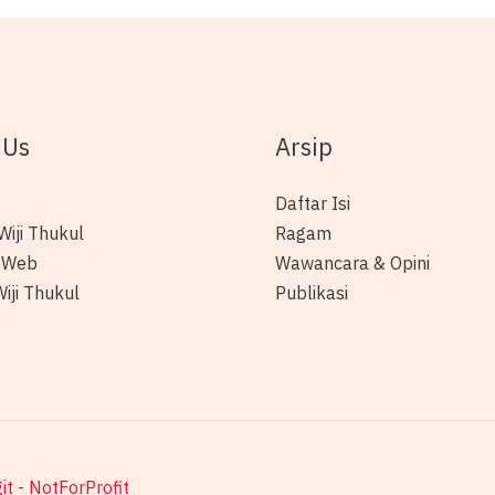
 Us
Arsip
Daftar Isi
Wiji Thukul
Ragam
 Web
Wawancara & Opini
iji Thukul
Publikasi
it - NotForProfit