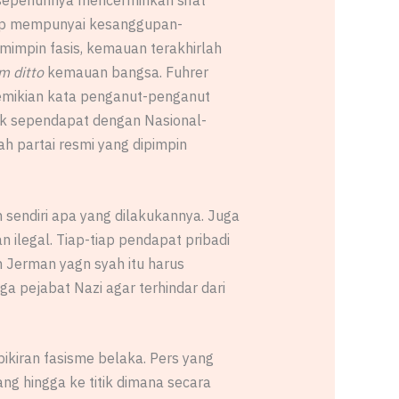
 sepenuhnya mencerminkan sifat
nggap mempunyai kesanggupan-
impin fasis, kemauan terakhirlah
m ditto
kemauan bangsa. Fuhrer
demikian kata penganut-penganut
ak sependapat dengan Nasional-
h partai resmi yang dipimpin
sendiri apa yang dilakukannya. Juga
n ilegal. Tiap-tiap pendapat pribadi
h Jerman yagn syah itu harus
a pejabat Nazi agar terhindar dari
kiran fasisme belaka. Pers yang
g hingga ke titik dimana secara