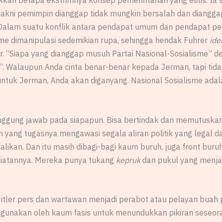
kkan betapa ekstrimnya konsep pemerintahan yang elitis. Ia
sis, yakni pemimpin dianggap tidak mungkin bersalah dan dia
Dalam suatu konflik antara pendapat umum dan pendapat pem
me dimanipulasi sedemikian rupa, sehingga hendak Fuhrer
ide
r. “Siapa yang dianggap musuh Partai Nasional-Sosialisme” 
. Walaupun Anda cinta benar-benar kepada Jerman, tapi tid
ntuk Jerman, Anda akan diganyang. Nasional Sosialisme adala
nggung jawab pada siapapun. Bisa bertindak dan memutuskan 
n yang tugasnya mengawasi segala aliran politik yang legal da
likan. Dan itu masih dibagi-bagi kaum buruh, juga front buru
egiatannya. Mereka punya tukang
kepruk
dan pukul yang menjag
ler pers dan wartawan menjadi perabot atau pelayan buah pi
igunakan oleh kaum fasis untuk menundukkan pikiran seseoran