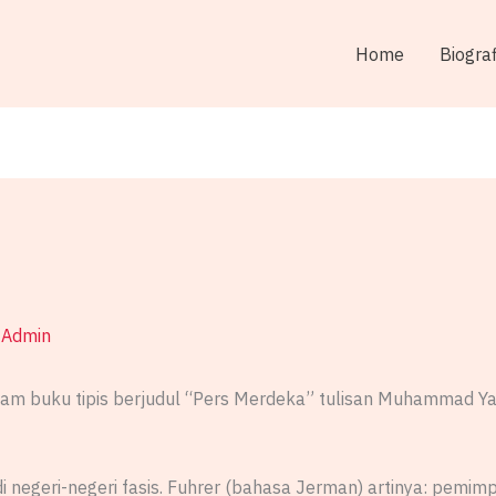
Home
Biograf
y
Admin
lam buku tipis berjudul “Pers Merdeka” tulisan Muhammad Ya
i negeri-negeri fasis. Fuhrer (bahasa Jerman) artinya: pemi